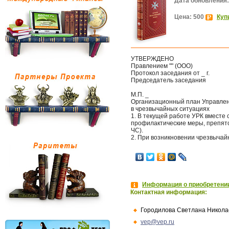
Дата обновления:
Цена: 500
Куп
УТВЕРЖДЕНО
Правлением "" (ООО)
Протокол заседания от _ г.
Председатель заседания
М.П. _
Организационный план Управлени
в чрезвычайных ситуациях
1. В текущей работе УРК вместе
профилактические меры, препят
ЧС).
2. При возникновении чрезвыча
Информация о приобретении
Контактная информация:
Городилова Светлана Никола
vep@vep.ru