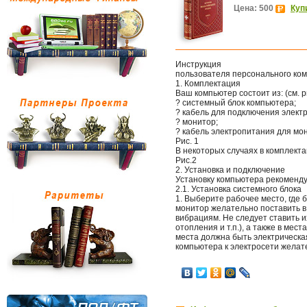
Цена: 500
Куп
Инструкция
пользователя персонального ко
1. Комплектация
Ваш компьютер состоит из: (см. ри
? системный блок компьютера;
? кабель для подключения элект
? монитор;
? кабель электропитания для мо
Рис. 1
В некоторых случаях в комплект
Рис.2
2. Установка и подключение
Установку компьютера рекоменд
2.1. Установка системного блока
1. Выберите рабочее место, где 
монитор желательно поставить в 
вибрациям. Не следует ставить 
отопления и т.п.), а также в ме
места должна быть электрическа
компьютера к электросети желате