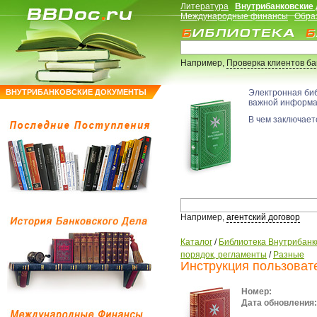
Литература
Внутрибанковские
Международные финансы
Обра
Например,
Проверка клиентов б
ВНУТРИБАНКОВСКИЕ ДОКУМЕНТЫ
Электронная би
важной информ
В чем заключаетс
Например,
агентский договор
Каталог
/
Библиотека Внутрибанк
порядок, регламенты
/
Разные
Инструкция пользоват
Номер:
Дата обновления: