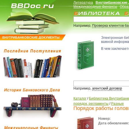
Литература
Внутрибанковские
Международные финансы
Обра
Например,
Проверка клиентов б
ВНУТРИБАНКОВСКИЕ ДОКУМЕНТЫ
Электронная би
важной информ
В чем заключаетс
Например,
агентский договор
Каталог
/
Библиотека Внутрибанк
порядок, регламенты
/
Разные
Порядок работы голов
Номер:
Дата обновления: