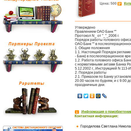
Цена: 500
Куп
Утверждено
Правлением ОАО Банк ""
Протокол N_ от "_"_2006 г.
Порядок работы головного офис
ОАО Банк "" в послеоперационно
1. Общие положения
1.1. Настоящий Порядок регламен
- Банк) в послеоперационное вре
1.2. Работа головного офиса Ба
с нормативными актами Банка Рос
5.12.2002 г., Инструкцией N 113-И
2. Порядок работы
2.1. Приказом по Банку установл
20.00 часов по будням, и с 9.00 
праздничные дни.
Информация о приобретении
Контактная информация:
Городилова Светлана Никола