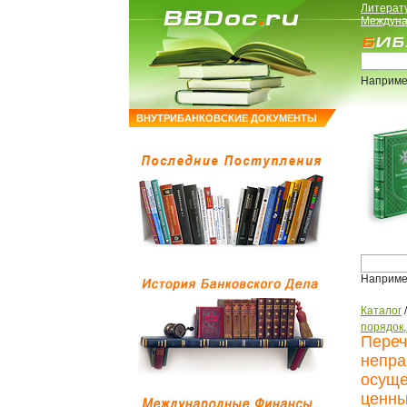
Литерат
Междуна
Наприме
ВНУТРИБАНКОВСКИЕ ДОКУМЕНТЫ
Наприме
Каталог
порядок
Переч
непра
осуще
ценны