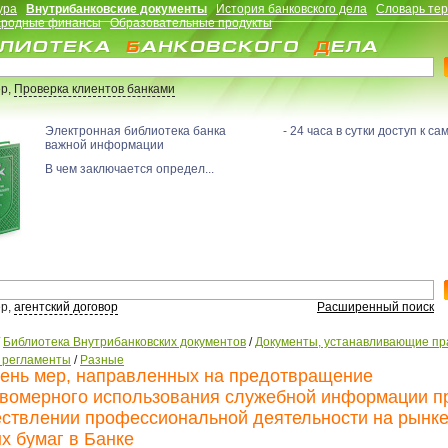
ура
Внутрибанковские документы
История банковского дела
Словарь те
родные финансы
Образовательные продукты
р,
Проверка клиентов банками
Электронная библиотека банка - 24 часа в сутки доступ к са
важной информации
В чем заключается определ...
р,
агентский договор
Расширенный поиск
/
Библиотека Внутрибанковских документов
/
Документы, устанавливающие пр
, регламенты
/
Разные
ень мер, направленных на предотвращение
вомерного использования служебной информации п
ствлении профессиональной деятельности на рынк
х бумаг в Банке