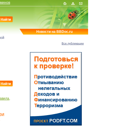
рминов
Новости на BBDoc.ru
мой
Все публикации
авила,
ри
е