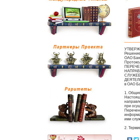
УТВЕР
Решение
ОАО Банк
Протокол
ПЕРЕЧЕ
НАПРАВ
СЛУЖЕБ
ДЕЯТЕЛ
в ОАО Ба
1. Общи
Настоящ
направл
при осу
Перечень
информа
ими слу
2. Терм