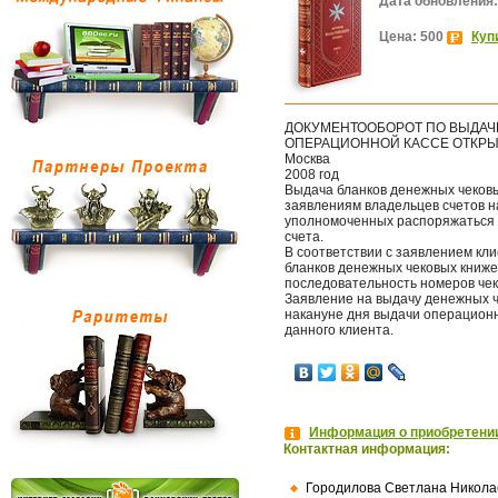
Дата обновления:
Цена: 500
Куп
ДОКУМЕНТООБОРОТ ПО ВЫДАЧ
ОПЕРАЦИОННОЙ КАССЕ ОТКРЫ
Москва
2008 год
Выдача бланков денежных чековы
заявлениям владельцев счетов на
уполномоченных распоряжаться с
счета.
В соответствии с заявлением кл
бланков денежных чековых книже
последовательность номеров чек
Заявление на выдачу денежных ч
накануне дня выдачи операционн
данного клиента.
Информация о приобретении
Контактная информация:
Городилова Светлана Никола