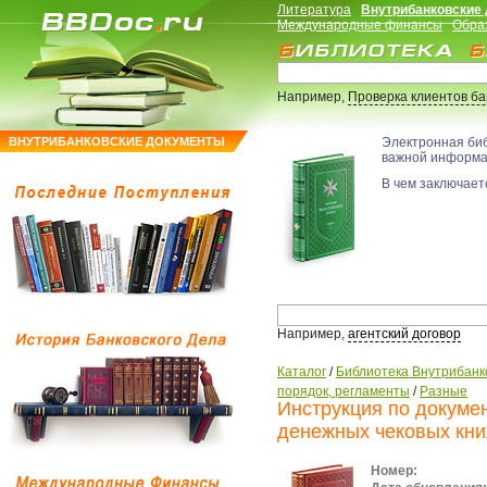
Литература
Внутрибанковские
Международные финансы
Обра
Например,
Проверка клиентов б
ВНУТРИБАНКОВСКИЕ ДОКУМЕНТЫ
Электронная би
важной информ
В чем заключаетс
Например,
агентский договор
Каталог
/
Библиотека Внутрибанк
порядок, регламенты
/
Разные
Инструкция по докуме
денежных чековых кни
Номер: