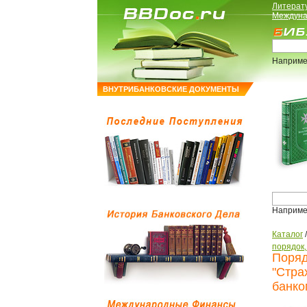
Литерат
Междуна
Наприме
ВНУТРИБАНКОВСКИЕ ДОКУМЕНТЫ
Наприме
Каталог
порядок
Поряд
"Стра
банко