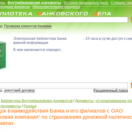
ура
Внутрибанковские документы
История банковского дела
Словарь те
родные финансы
Образовательные продукты
р,
Проверка клиентов банками
Электронная библиотека банка - 24 часа в сутки доступ к са
важной информации
В чем заключается определ...
р,
агентский договор
Расширенный поиск
/
Библиотека Внутрибанковских документов
/
Документы, устанавливающие пр
, регламенты
/
Разные
ок взаимодействия Банка и его филиалов с ОАО
ховая компания" по страхованию денежной наличнос
матах