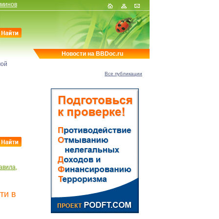
рминов
Новости на BBDoc.ru
мой
Все публикации
авила,
ти в