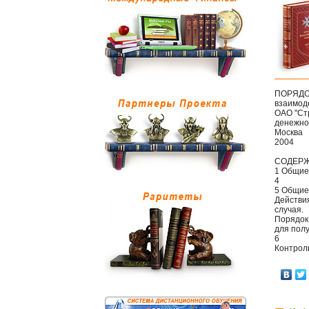
ПОРЯД
взаимод
ОАО "Ст
денежно
Москва
2004
СОДЕР
1 Общие 
4
5 Общие
Действи
случая.
Порядок
для полу
6
Контрол