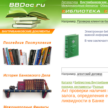
Литература
Внутрибанковские
Международные финансы
Обра
Например,
Проверка клиентов б
ВНУТРИБАНКОВСКИЕ ДОКУМЕНТЫ
Электронная би
важной информ
В чем заключаетс
Например,
агентский договор
Каталог
/
Библиотека Внутрибанк
порядок, регламенты
/
Разные
Акт проверки наличия
залога, определения е
ликвидности в Банке