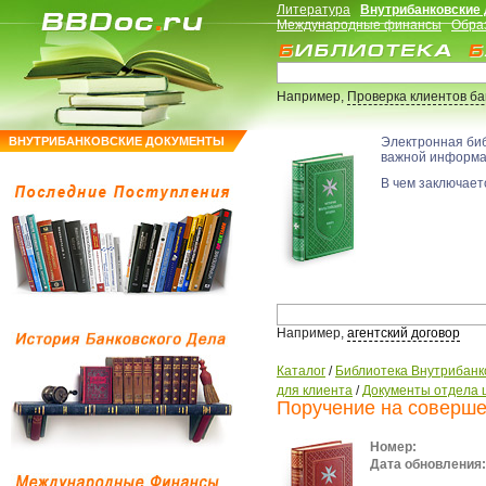
Литература
Внутрибанковские
Международные финансы
Обра
Например,
Проверка клиентов б
ВНУТРИБАНКОВСКИЕ ДОКУМЕНТЫ
Электронная би
важной информ
В чем заключаетс
Например,
агентский договор
Каталог
/
Библиотека Внутрибанк
для клиента
/
Документы отдела 
Поручение на соверше
Номер:
Дата обновления: