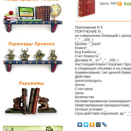
Цена: 500
Куп
Приложение N 5
ПОРУЧЕНИЕ N _
на совершение операций с ценн
" _" _ 200_г.
Брокер: "_Банк"
Клиент:_
Код Клиента: _
Счет Клиента: _
Договор N _ от " _" _ 200_г.
Настоящим Клиент поручает Бро
в следующих объемах и на следу
Наименование, тип ценной бумаг
Действие
(купить/продать
/иное)
Стоп-цена
Цена
Количество
Нелимитированная (неконкурент
Лимитированная (конкурентная)
Особые условия: _
Срок действия поручения: до " _"