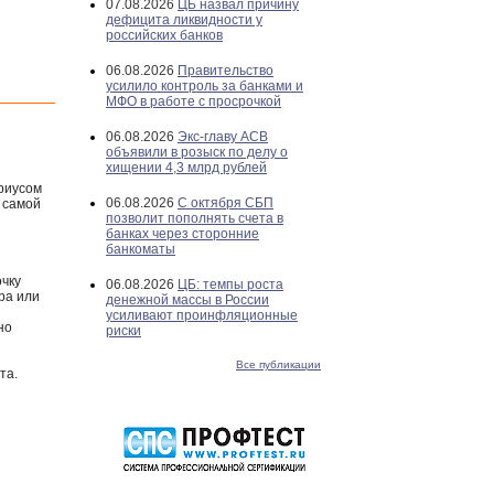
07.08.2026
ЦБ назвал причину
дефицита ликвидности у
российских банков
06.08.2026
Правительство
усилило контроль за банками и
МФО в работе с просрочкой
06.08.2026
Экс-главу АСВ
объявили в розыск по делу о
хищении 4,3 млрд рублей
ариусом
06.08.2026
С октября СБП
 самой
позволит пополнять счета в
банках через сторонние
банкоматы
очку
06.08.2026
ЦБ: темпы роста
ра или
денежной массы в России
усиливают проинфляционные
но
риски
Все публикации
та.