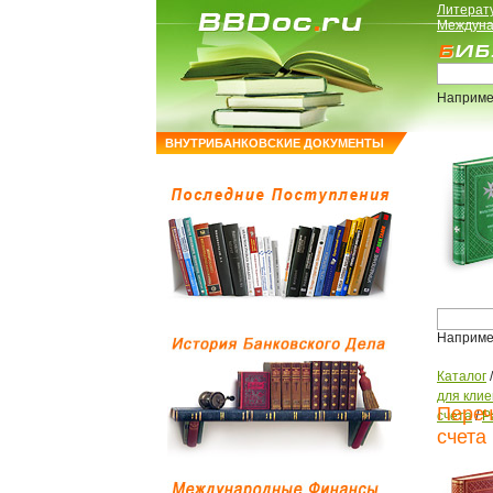
Литерат
Междуна
Наприме
ВНУТРИБАНКОВСКИЕ ДОКУМЕНТЫ
Наприме
Каталог
для клие
Переч
счета
/
Р
счета