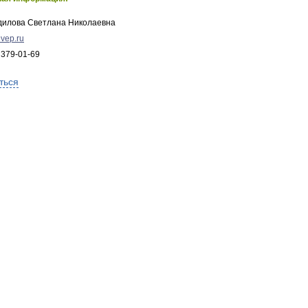
дилова Светлана Николаевна
vep.ru
 379-01-69
ться