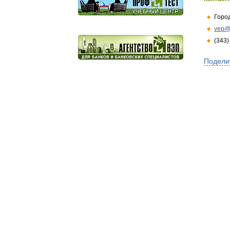
Горо
vep@
(343)
Подели