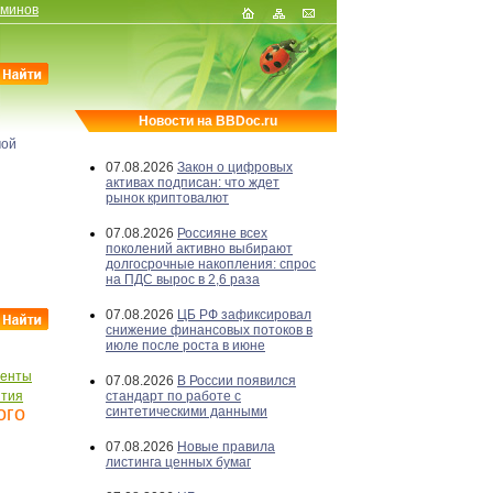
рминов
Новости на BBDoc.ru
мой
07.08.2026
Закон о цифровых
активах подписан: что ждет
рынок криптовалют
07.08.2026
Россияне всех
поколений активно выбирают
долгосрочные накопления: спрос
на ПДС вырос в 2,6 раза
07.08.2026
ЦБ РФ зафиксировал
снижение финансовых потоков в
июле после роста в июне
менты
07.08.2026
В России появился
ытия
стандарт по работе с
ого
синтетическими данными
07.08.2026
Новые правила
листинга ценных бумаг