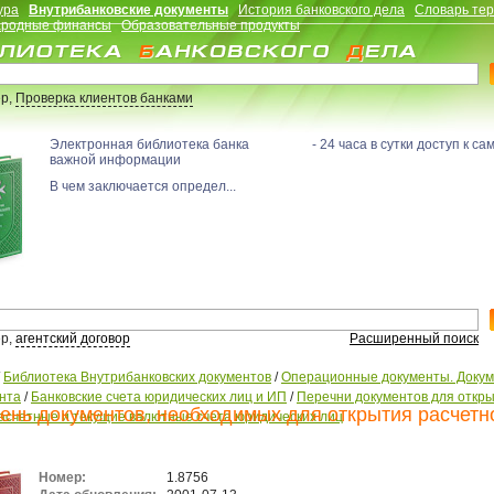
ура
Внутрибанковские документы
История банковского дела
Словарь те
родные финансы
Образовательные продукты
р,
Проверка клиентов банками
Электронная библиотека банка - 24 часа в сутки доступ к са
важной информации
В чем заключается определ...
р,
агентский договор
Расширенный поиск
/
Библиотека Внутрибанковских документов
/
Операционные документы. Доку
нта
/
Банковские счета юридических лиц и ИП
/
Перечни документов для откр
ень документов, необходимых для открытия расчетн
асчетные и текущие валютные счета юридических лиц
Номер:
1.8756