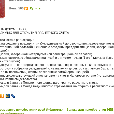
Дата обновления:
2001-07-13
Цена: 500
Купить
НЬ ДОКУМЕНТОВ,
ДИМЫХ ДЛЯ ОТКРЫТИЯ РАСЧЕТНОГО СЧЕТА
тельство о регистрации.
а на создание предприятия (Учредительный договор (копия, заверенная нот
истрационной палатой), Решение о создании предприятия (копия, заверенная
цией).
 (копия, заверенная нотариусом или регистрационной палатой).
вская карточка с образцами подписей и оттиском печати (1 экз.) (должна быть
а нотариусом).
 документа, подтверждающего полномочия лиц, внесенных в банковскую карт
ротокола собрания учредителей о назначении директора и главного бухгалте
об их назначении) (копии, заверенные самой организацией).
ент, свидетельствующий о постановке на учет в Налоговом органе (нотариаль
ая копия свидетельства).
ка для банка из Пенсионного фонда на открытие расчетного счета.
ка для банка из Фонда медицинского страхования на открытие расчетного сче
рмация о приобретении всей библиотеки
Заявка для приобретения ЭББ
ная информация: