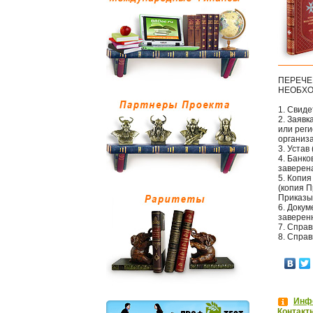
ПЕРЕЧЕ
НЕОБХО
1. Свиде
2. Заявк
или рег
организа
3. Устав
4. Банко
заверен
5. Копия
(копия П
Приказы 
6. Докум
заверенн
7. Справ
8. Справ
Инфо
Контакт