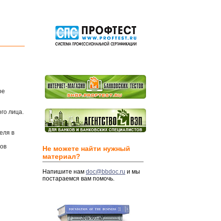
ое
го лица.
еля в
сов
Не можете найти нужный
материал?
Напишите нам
doc@bbdoc.ru
и мы
постараемся вам помочь.