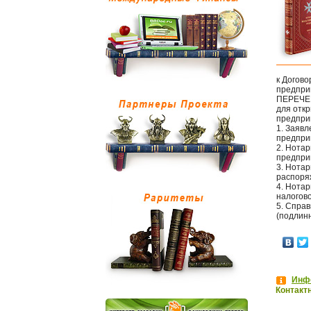
к Догово
предпри
ПЕРЕЧЕ
для откр
предпри
1. Заявл
предпри
2. Нота
предпри
3. Нота
распоряж
4. Нота
налогово
5. Справ
(подлинн
Инфо
Контакт