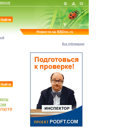
рминов
Новости на BBDoc.ru
мой
Все публикации
менты
ытия
алюте