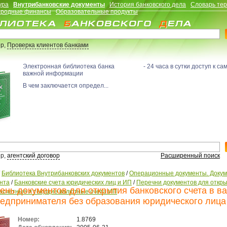
ура
Внутрибанковские документы
История банковского дела
Словарь те
родные финансы
Образовательные продукты
р,
Проверка клиентов банками
Электронная библиотека банка - 24 часа в сутки доступ к са
важной информации
В чем заключается определ...
р,
агентский договор
Расширенный поиск
/
Библиотека Внутрибанковских документов
/
Операционные документы. Доку
нта
/
Банковские счета юридических лиц и ИП
/
Перечни документов для откр
ень документов для открытия банковского счета в в
асчетные и текущие валютные счета ИП
едпринимателя без образования юридического лица
Номер:
1.8769