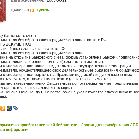
Дата обновления:
2005-06-21
Цена: 500
Купить
ру банковского счета
нимателя без образования юридического лица в валюте РФ
НЬ ДОКУМЕНТОВ
ытия банковского счета в валюте РФ
нимателя без образования юридического лица
ение на открытие банковского счета (форма установлена Банком), подписанн
нимателем и заверенное печатью (если таковая имеется).
риально заверенная копия Свидетельства о государственной регистрации
нимателя, осуществляющего свою деятельность без образования юридическо
риально заверенная карточка с образцами подписей лиц, уполномоченных
аться счетом, а также оттиска печати (если таковая имеется).
риально заверенная копия Свидетельства о постановке на учет предпринимат
м органе в качестве налогоплательщика.
ка Пенсионного Фонда РФ о постановке на учет в качестве плательщика взно
ик).
рмация о приобретении всей библиотеки
Заявка для приобретения ЭББ
ная информация: