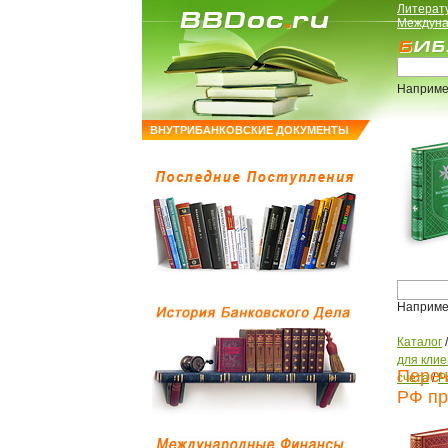
Литерат
Междуна
Наприме
ВНУТРИБАНКОВСКИЕ ДОКУМЕНТЫ
Наприме
Каталог
для клие
Переч
счета
/
Р
РФ пр