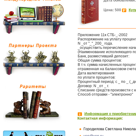
Дата обновления:
Цена: 500
Куп
Приложение 11к СТБ-_-2002
Распоряжение на уплату процен
N _от "_"_200_ года.
_осуществить перечисление нач
(Наименование исполняющего по
Банк, разместивший депозит:
Общая сумма процентов:
В т.ч. сумма начисленных процен
отраженная на балансовом счете
Дата валютирования
по уплате процентов:
Процентный период: с _ по _ (_д
Договор: N _от _ г.
Списание средств произвести с к
Способ отправки - "электронно"
Информация о приобретении
Контактная информация:
Городилова Светлана Никола