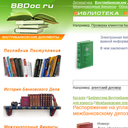
Литература
Внутрибанковские
Международные финансы
Обра
Например,
Проверка клиентов б
ВНУТРИБАНКОВСКИЕ ДОКУМЕНТЫ
Электронная би
важной информ
В чем заключаетс
Например,
агентский договор
Каталог
/
Библиотека Внутрибанк
для клиента
/
Межбанковские оп
Распоряжение на упла
межбанковскому депоз
Номер: