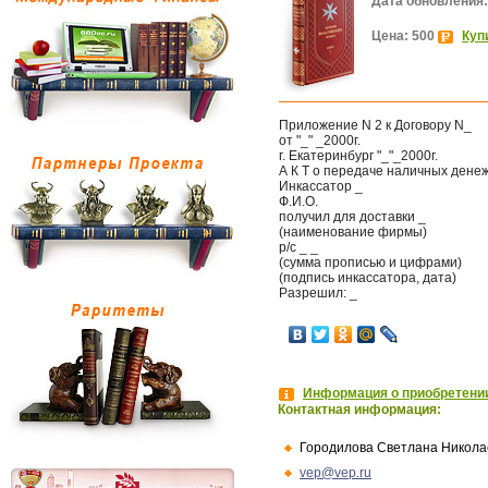
Дата обновления:
Цена: 500
Куп
Приложение N 2 к Договору N_
от "_" _2000г.
г. Екатеринбург "_"_2000г.
А К Т о передаче наличных денеж
Инкассатор _
Ф.И.О.
получил для доставки _
(наименование фирмы)
р/с _ _
(сумма прописью и цифрами)
(подпись инкассатора, дата)
Разрешил: _
Информация о приобретении
Контактная информация:
Городилова Светлана Никола
vep@vep.ru