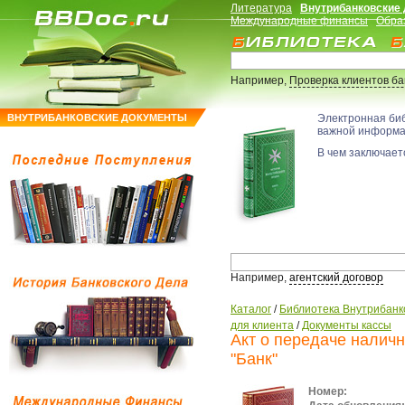
Литература
Внутрибанковские
Международные финансы
Обра
Например,
Проверка клиентов б
ВНУТРИБАНКОВСКИЕ ДОКУМЕНТЫ
Электронная би
важной информ
В чем заключаетс
Например,
агентский договор
Каталог
/
Библиотека Внутрибанк
для клиента
/
Документы кассы
Акт о передаче налич
"Банк"
Номер: