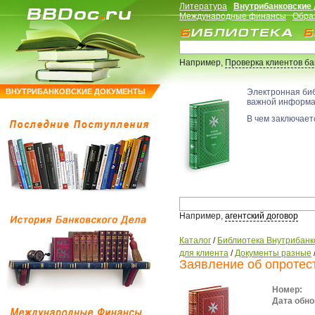
Литература
Внутрибанковские
Международные финансы
Обра
Например,
Проверка клиентов б
ВНУТРИБАНКОВСКИЕ ДОКУМЕНТЫ
Электронная би
важной информ
В чем заключаетс
Например,
агентский договор
Каталог
/
Библиотека Внутрибанк
для клиента
/
Документы разные
Заявление об опротес
Номер:
Дата обно