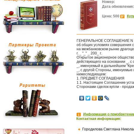
Номер:
Дата обновления:
Цена: 500
Куп
ГЕНЕРАЛЬНОЕ СОГЛАШЕНИЕ N 
об общих условиях совершения с
на межбанковском рынке драгоц
г. _ "_" _ 200_ г.
Открытое акционерное общество "
действующего на основании _, с 
_, именуемый в дальнейшем "Кред
_, с другой Стороны, именуемы
нижеследующем:
1. ПРЕДМЕТ СОГЛАШЕНИЯ
1.1. Настоящее Соглашение уст
Сторонами сделок купли - прода
Информация о приобретении
Контактная информация:
Городилова Светлана Никола