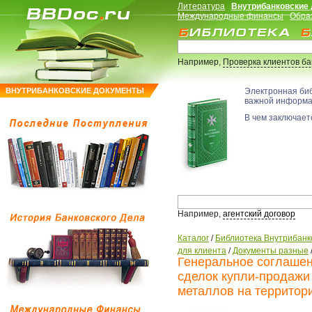
Литература
Внутрибанковские
Международные финансы
Обра
Например,
Проверка клиентов б
ВНУТРИБАНКОВСКИЕ ДОКУМЕНТЫ
Электронная би
важной информ
В чем заключаетс
Например,
агентский договор
Каталог
/
Библиотека Внутрибанк
для клиента
/
Документы разные
Генеральное соглашен
сделок купли-продажи
металлов на территор