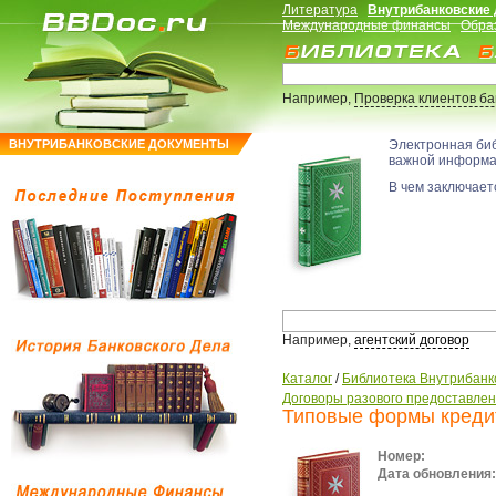
Литература
Внутрибанковские
Международные финансы
Обра
Например,
Проверка клиентов б
ВНУТРИБАНКОВСКИЕ ДОКУМЕНТЫ
Электронная би
важной информ
В чем заключаетс
Например,
агентский договор
Каталог
/
Библиотека Внутрибанк
Договоры разового предоставлен
Типовые формы креди
Номер:
Дата обновления: