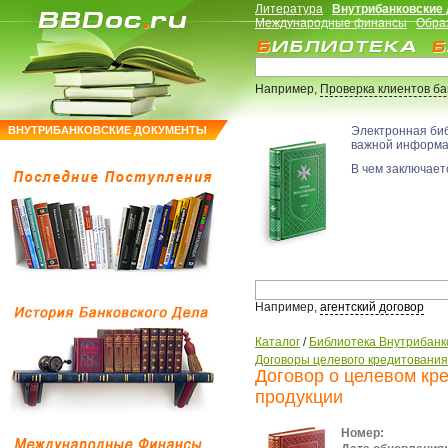
Литература
Внутрибанковские
Международные финансы
Обра
Например,
Проверка клиентов б
ВНУТРИБАНКОВСКИЕ ДОКУМЕНТЫ
Электронная би
важной информ
В чем заключаетс
Например,
агентский договор
Каталог
/
Библиотека Внутрибанк
Договоры целевого кредитования
Договор о целевом кре
продукции
Номер: