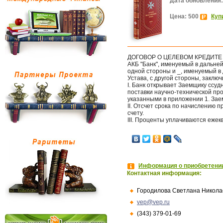
Дата обновления:
Цена: 500
Куп
ДОГОВОР О ЦЕЛЕВОМ КРЕДИТЕ
АКБ "Банк", именуемый в дальней
одной стороны и _, именуемый в
Устава, с другой стороны, закл
I. Банк открывает Заемщику ссуд
поставки научно-технической про
указанными в приложении 1. Зае
II. Отсчет срока по начислению 
счету.
III. Проценты уплачиваются ежек
Информация о приобретении
Контактная информация:
Городилова Светлана Никола
vep@vep.ru
(343) 379-01-69