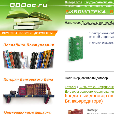
Литература
Внутрибанковские
Международные финансы
Обра
Например,
Проверка клиентов б
ВНУТРИБАНКОВСКИЕ ДОКУМЕНТЫ
Электронная би
важной информ
В чем заключаетс
Например,
агентский договор
Каталог
/
Библиотека Внутрибанк
Договоры целевого кредитования
Кредитный договор (це
Банка-кредитора)
Номер: