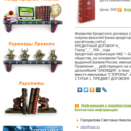
Дата обновления:
Цена: 500
Куп
Формуляр Кредитного договора (
покупка векселей Банка-кредито
расчётному счёту)
КРЕДИТНЫЙ ДОГОВОР N_
Город "_"_ 200 _ года
Кредитная организация АКБ "---
общества, на основании Генерал
выданной Банком России, имену
Правления _ , действующего на о
дальнейшем "ЗАЕМЩИК", в лице _
вместе именуемые "СТОРОНЫ", з
СТАТЬЯ 1. ПРЕДМЕТ ДОГОВОРА
Информация о приобретении
Контактная информация:
Городилова Светлана Никола
vep@vep.ru