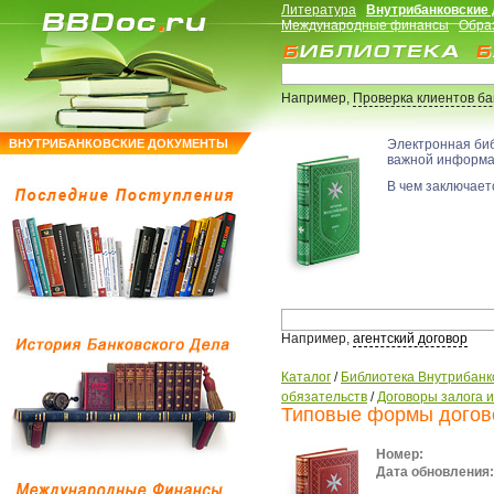
Литература
Внутрибанковские
Международные финансы
Обра
Например,
Проверка клиентов б
ВНУТРИБАНКОВСКИЕ ДОКУМЕНТЫ
Электронная би
важной информ
В чем заключаетс
Например,
агентский договор
Каталог
/
Библиотека Внутрибанк
обязательств
/
Договоры залога 
Типовые формы догов
Номер:
Дата обновления: