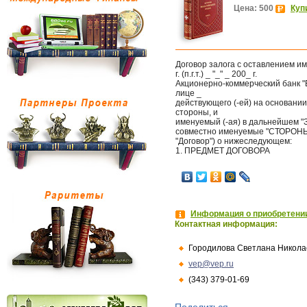
Цена: 500
Куп
Договор залога с оставлением им
г. (п.г.т.) _ "_" _ 200_ г.
Акционерно-коммерческий банк 
лице _
действующего (-ей) на основании 
стороны, и
именуемый (-ая) в дальнейшем "
совместно именуемые "СТОРОНЫ",
"Договор") о нижеследующем:
1. ПРЕДМЕТ ДОГОВОРА
Информация о приобретении
Контактная информация:
Городилова Светлана Никола
vep@vep.ru
(343) 379-01-69