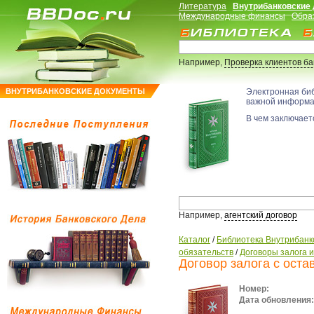
Литература
Внутрибанковские
Международные финансы
Обра
Например,
Проверка клиентов б
ВНУТРИБАНКОВСКИЕ ДОКУМЕНТЫ
Электронная би
важной информ
В чем заключаетс
Например,
агентский договор
Каталог
/
Библиотека Внутрибанк
обязательств
/
Договоры залога 
Договор залога с ост
Номер:
Дата обновления: