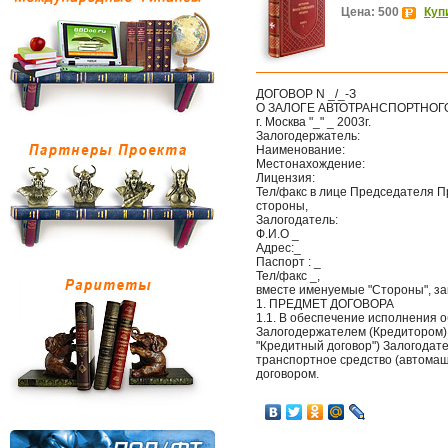
Цена: 500
Куп
ДОГОВОР N _/_-З
О ЗАЛОГЕ АВТОТРАНСПОРТНОГ
г. Москва "_" _ 2003г.
Залогодержатель:
Наименование:
Местонахождение:
Лицензия:
Тел/факс в лице Председателя П
стороны,
Залогодатель:
Ф.И.О _
Адрес:_
Паспорт : _
Тел/факс _,
вместе именуемые "Стороны", з
1. ПРЕДМЕТ ДОГОВОРА
1.1. В обеспечение исполнения 
Залогодержателем (Кредитором) п
"Кредитный договор") Залогодат
транспортное средство (автомаш
договором.