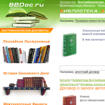
Литература
Внутрибанковские
Международные финансы
Обра
Например,
Проверка клиентов б
ВНУТРИБАНКОВСКИЕ ДОКУМЕНТЫ
Электронная би
важной информ
В чем заключаетс
Например,
агентский договор
Каталог
/
Библиотека Внутрибанк
обязательств
/
Договоры залога 
Договор о залоге авто
Номер:
Дата обновления: