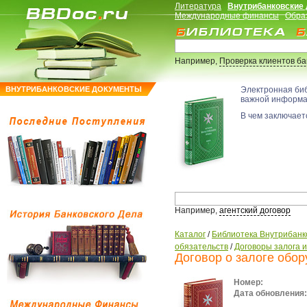
Литература
Внутрибанковские
Международные финансы
Обра
Например,
Проверка клиентов б
ВНУТРИБАНКОВСКИЕ ДОКУМЕНТЫ
Электронная би
важной информ
В чем заключаетс
Например,
агентский договор
Каталог
/
Библиотека Внутрибанк
обязательств
/
Договоры залога 
Договор о залоге обо
Номер:
Дата обновления: