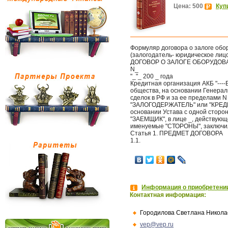
Цена: 500
Куп
Формуляр договора о залоге обо
(залогодатель- юридическое лиц
ДОГОВОР О ЗАЛОГЕ ОБОРУДО
N_
"_"_ 200 _ года
Кредитная организация АКБ "---
общества, на основании Генерал
сделок в РФ и за ее пределами 
"ЗАЛОГОДЕРЖАТЕЛЬ" или "КРЕДИТ
основании Устава с одной сторо
"ЗАЕМЩИК", в лице _, действующе
именуемые "СТОРОНЫ", заключи
Статья 1. ПРЕДМЕТ ДОГОВОРА
1.1.
Информация о приобретении
Контактная информация:
Городилова Светлана Никола
vep@vep.ru