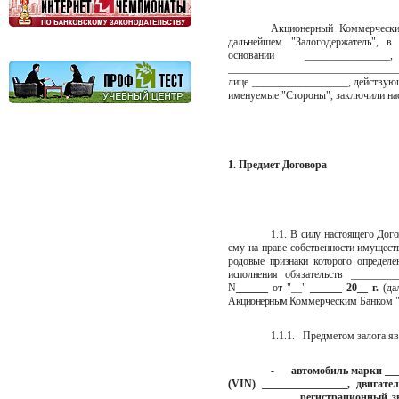
Акционерный Коммерчески
дальнейшем "Залогодержатель", в
основании ____________
_________________________________
лице __________________, действую
именуемые "Стороны", заключили на
1. Предмет Договора
1.1.
В силу настоящего Дог
ему на праве собственности
имущес
родовые признаки которого
определе
исполнения
обязательств ________
N
______
от "__"
______ 20__ г.
(да
Акционерным
Коммерческим Банком "
1.1.1.
Предметом залога яв
-
автомобиль марки ___
(
VIN
) ________________, двигат
____________, регистрационный зн