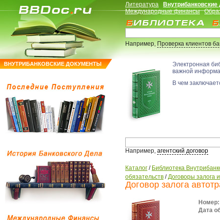
Литература
Внутрибанковские
Международные финансы
Обра
Например,
Проверка клиентов б
ВНУТРИБАНКОВСКИЕ ДОКУМЕНТЫ
Электронная би
важной информ
В чем заключаетс
Например,
агентский договор
Каталог
/
Библиотека Внутрибанк
обязательств
/
Договоры залога 
Договор залога автот
Номер:
Дата о