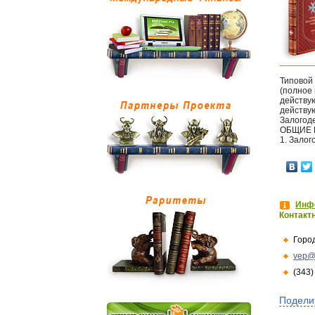
Типовой 
(полное 
действую
действу
Залогод
ОБЩИЕ
1. Залог
Инфо
Контакт
Горо
vep@
(343)
Подели