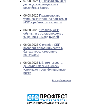
07.08.2026
ЦБ назвал причину
дефицита ликвидности у
российских банков
06.08.2026
Правительство
усилило контроль за банками и
МФО в работе с просрочкой
06.08.2026
Экс-главу АСВ
объявили в розыск по делу о
хищении 4,3 млрд рублей
06.08.2026
С октября СБП
позволит пополнять счета в
банках через сторонние
банкоматы
06.08.2026
ЦБ: темпы роста
денежной массы в России
усиливают проинфляционные
риски
Все публикации