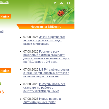
рминов
Новости на BBDoc.ru
мой
07.08.2026
Закон о цифровых
активах подписан: что ждет
рынок криптовалют
07.08.2026
Россияне всех
поколений активно выбирают
долгосрочные накопления: спрос
на ПДС вырос в 2,6 раза
07.08.2026
ЦБ РФ зафиксировал
снижение финансовых потоков в
июле после роста в июне
я
07.08.2026
В России появился
стандарт по работе с
 у
синтетическими данными
07.08.2026
Новые правила
листинга ценных бумаг