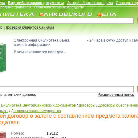
ура
Внутрибанковские документы
История банковского дела
Словарь те
родные финансы
Образовательные продукты
р,
Проверка клиентов банками
Электронная библиотека банка - 24 часа в сутки доступ к са
важной информации
В чем заключается определ...
р,
агентский договор
Расширенный поиск
/
Библиотека Внутрибанковских документов
/
Договоры
/
Договоры обеспечени
льств
/
Договоры залога имущества
ой договор о залоге с составлением предмета залога
одателя
Номер:
1.9112