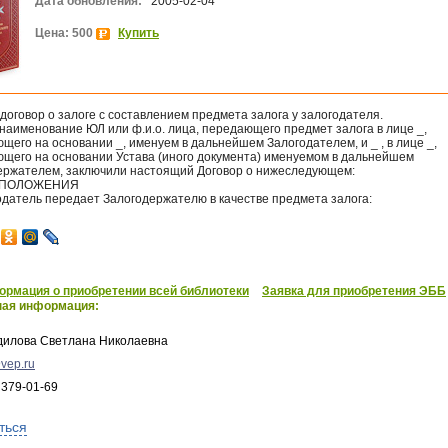
Дата обновления:
2005-02-04
Цена: 500
Купить
договор о залоге с составлением предмета залога у залогодателя.
наименование ЮЛ или ф.и.о. лица, передающего предмет залога в лице _,
щего на основании _, именуем в дальнейшем Залогодателем, и _ , в лице _,
ющего на основании Устава (иного документа) именуемом в дальнейшем
ержателем, заключили настоящий Договор о нижеследующем:
 ПОЛОЖЕНИЯ
одатель передает Залогодержателю в качестве предмета залога:
рмация о приобретении всей библиотеки
Заявка для приобретения ЭББ
ная информация:
дилова Светлана Николаевна
vep.ru
 379-01-69
ться