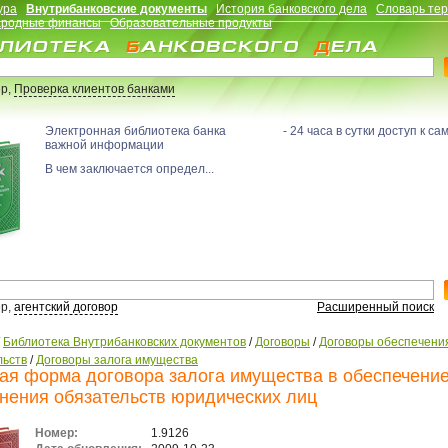
ура
Внутрибанковские документы
История банковского дела
Словарь те
родные финансы
Образовательные продукты
р,
Проверка клиентов банками
Электронная библиотека банка - 24 часа в сутки доступ к са
важной информации
В чем заключается определ...
р,
агентский договор
Расширенный поиск
/
Библиотека Внутрибанковских документов
/
Договоры
/
Договоры обеспечени
льств
/
Договоры залога имущества
ая форма договора залога имущества в обеспечени
нения обязательств юридических лиц
Номер:
1.9126