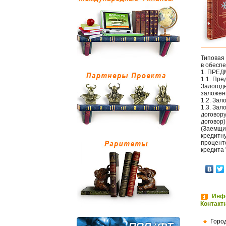
Типовая
в обесп
1. ПРЕ
1.1. Пр
Залогод
заложенн
1.2. Зал
1.3. За
договору
договор
(Заемщи
кредитн
проценто
кредита
Инфо
Контакт
Горо