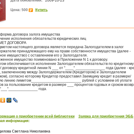
Дата обновления:
2009-10-23
Цена: 500
Купить
 форма договора залога имущества
ечение исполнения обязательств юридических лиц
ДМЕТ ДОГОВОРА
едметом настоящего договора является передача Залогодателем в залог
ержателю принадлежащего ему на праве собственности имущества (далее -
ое имущество) с оставлением его у Залогодателя.
оженное имущество поименовано в Приложении N 1 к договору.
логом обеспечивается исполнение Залогодателем обязательств по кредитному
/ договору кредитной линии N ___ от "____" ______________ года (далее - к
), заключенному между Залогодержателем (Кредитором) и Залогодателем
ком), согласно которому Кредитор предоставил Заемщику кредит в размере/
ую линию лимитом________________________ рублей с условием об уплате
в за пользование кредитом в размере ___ процентов годовых и сроком возв
 "___"______________ года.
рмация о приобретении всей библиотеки
Заявка для приобретения ЭББ
ная информация:
дилова Светлана Николаевна