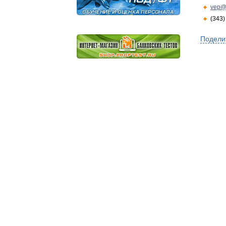
vep@
(343)
Подели