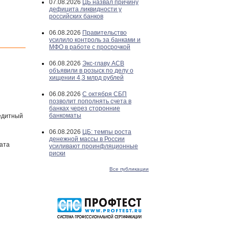
07.08.2026
ЦБ назвал причину
дефицита ликвидности у
российских банков
06.08.2026
Правительство
усилило контроль за банками и
МФО в работе с просрочкой
06.08.2026
Экс-главу АСВ
объявили в розыск по делу о
хищении 4,3 млрд рублей
06.08.2026
С октября СБП
позволит пополнять счета в
банках через сторонние
банкоматы
редитный
06.08.2026
ЦБ: темпы роста
денежной массы в России
рата
усиливают проинфляционные
риски
Все публикации