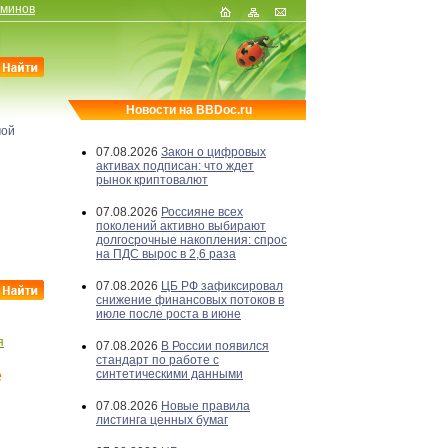
рминов
Новости на BBDoc.ru
мой
07.08.2026
Закон о цифровых
активах подписан: что ждет
рынок криптовалют
07.08.2026
Россияне всех
поколений активно выбирают
долгосрочные накопления: спрос
на ПДС вырос в 2,6 раза
07.08.2026
ЦБ РФ зафиксировал
снижение финансовых потоков в
июле после роста в июне
я
07.08.2026
В России появился
стандарт по работе с
е
синтетическими данными
07.08.2026
Новые правила
листинга ценных бумаг