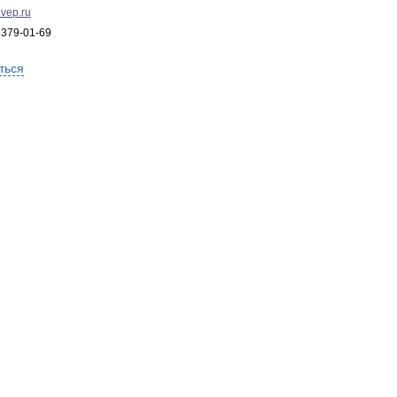
vep.ru
 379-01-69
ться