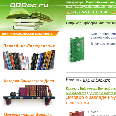
Литература
Внутрибанковские
Международные финансы
Обра
Например,
Проверка клиентов б
ВНУТРИБАНКОВСКИЕ ДОКУМЕНТЫ
Электронная би
важной информ
В чем заключаетс
Например,
агентский договор
Каталог
/
Библиотека Внутрибанк
обязательств
/
Договоры залога 
Договор о закладе им
векселями
Номер: