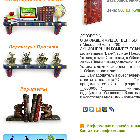
Дата обновления:
Цена: 500
Куп
ДОГОВОР N
О ЗАКЛАДЕ ИМУЩЕСТВЕННЫХ 
г. Москва 09 марта 200_ г.
АКЦИОНЕРНЫЙ КОММЕРЧЕСКИЙ БА
дальнейшем "Банк", в лице Пред
Устава, с одной стороны, и Обще
дальнейшем "Закладодатель", в 
Устава, с другой стороны, закл
1. Общие положения.
1.1. Закладодатель в обеспечен
ответственно-стью "С_______", и
продажи векселей от 11 февраля 
__000000= (___________ миллио-
года (далее - Основное обязател
и удостоверяемое ими имуществе
Информация о приобретении
Контактная информация: