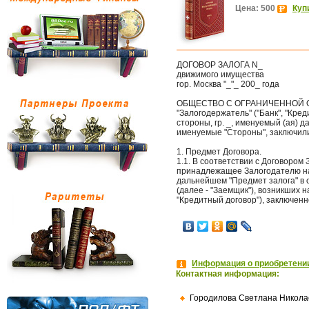
Цена: 500
Куп
ДОГОВОР ЗАЛОГА N_
движимого имущества
гор. Москва "_"_ 200_ года
ОБЩЕСТВО С ОГРАНИЧЕННОЙ О
"Залогодержатель" ("Банк", "Кред
стороны, гр. _, именуемый (ая) д
именуемые "Стороны", заключили
1. Предмет Договора.
1.1. В соответствии с Договором
принадлежащее Залогодателю на
дальнейшем "Предмет залога" в 
(далее - "Заемщик"), возникших н
"Кредитный договор"), заключенн
Информация о приобретении
Контактная информация:
Городилова Светлана Никола