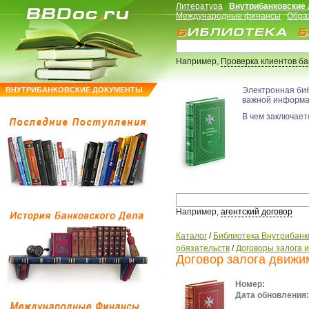
Литература
Внутрибанковские
Международные финансы
Обра
Например,
Проверка клиентов б
ВНУТРИБАНКОВСКИЕ ДОКУМЕНТЫ
Электронная би
важной информ
В чем заключаетс
Например,
агентский договор
Каталог
/
Библиотека Внутрибанк
обязательств
/
Договоры залога 
Договор залога движи
Номер:
Дата обновления: