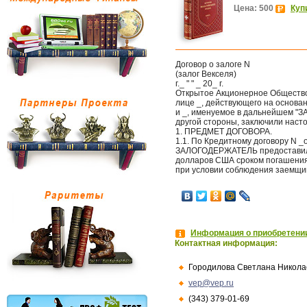
Цена: 500
Куп
Договор о залоге N
(залог Векселя)
г._ " " _ 20_ г.
Открытое Акционерное Общество
лице _, действующего на основан
и _, именуемое в дальнейшем "ЗА
другой стороны, заключили нас
1. ПРЕДМЕТ ДОГОВОРА.
1.1. По Кредитному договору N _от
ЗАЛОГОДЕРЖАТЕЛЬ предоставил_ 
долларов США сроком погашения "
при условии соблюдения заемщи
Информация о приобретении
Контактная информация:
Городилова Светлана Никола
vep@vep.ru
(343) 379-01-69