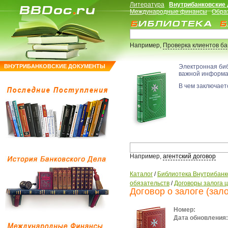
Литература
Внутрибанковские
Международные финансы
Обра
Например,
Проверка клиентов б
ВНУТРИБАНКОВСКИЕ ДОКУМЕНТЫ
Электронная би
важной информ
В чем заключаетс
Например,
агентский договор
Каталог
/
Библиотека Внутрибанк
обязательств
/
Договоры залога 
Договор о залоге (зало
Номер:
Дата обновления: