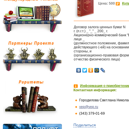
Цена: 500
Куп
Договор залога ценных бумаг N
г. (п.г.т.) _ "_" _ 200_ г.
Акционерно-коммерческий банк 
лице _
(должностное положение, фамили
действующего (-ей) на основании 
стороны, и
(организационно-правовая форм
отчество физического лица)
Информация о приобретении
Контактная информация:
Городилова Светлана Никола
vep@vep.ru
(343) 379-01-69
Поделиться