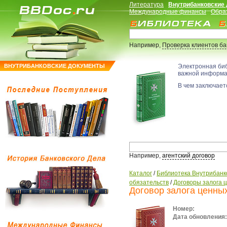
Литература
Внутрибанковские
Международные финансы
Обра
Например,
Проверка клиентов б
ВНУТРИБАНКОВСКИЕ ДОКУМЕНТЫ
Электронная би
важной информ
В чем заключаетс
Например,
агентский договор
Каталог
/
Библиотека Внутрибанк
обязательств
/
Договоры залога 
Договор залога ценны
Номер:
Дата обновления: