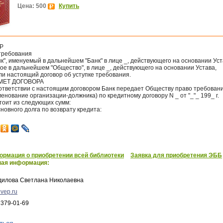
Цена: 500
Купить
Р
 требования
к", именуемый в дальнейшем "Банк" в лице _, действующего на основании Уста
е в дальнейшем "Общество", в лице _, действующего на основании Устава,
ли настоящий договор об уступке требования.
ДМЕТ ДОГОВОРА
оответствии с настоящим договором Банк передает Обществу право требован
менование организации-должника) по кредитному договору N _ от "_"_ 199_ г.
тоит из следующих сумм:
новного долга по возврату кредита:
рмация о приобретении всей библиотеки
Заявка для приобретения ЭББ
ная информация:
дилова Светлана Николаевна
vep.ru
 379-01-69