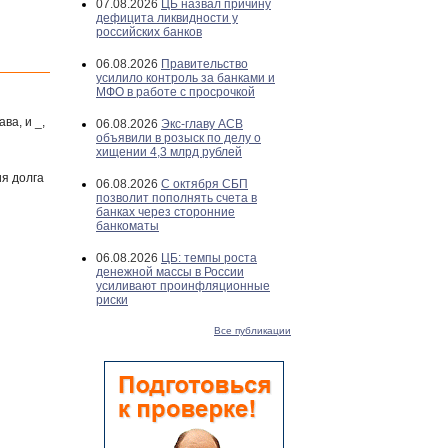
07.08.2026
ЦБ назвал причину
дефицита ликвидности у
российских банков
06.08.2026
Правительство
усилило контроль за банками и
МФО в работе с просрочкой
ва, и _,
06.08.2026
Экс-главу АСВ
объявили в розыск по делу о
хищении 4,3 млрд рублей
ия долга
06.08.2026
С октября СБП
позволит пополнять счета в
банках через сторонние
банкоматы
06.08.2026
ЦБ: темпы роста
денежной массы в России
усиливают проинфляционные
риски
Все публикации