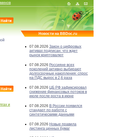
рминов
Новости на BBDoc.ru
мой
07.08.2026
Закон о цифровых
активах подписан: что ждет
рынок криптовалют
07.08.2026
Россияне всех
поколений активно выбирают
долгосрочные накопления: спрос
на ПДС вырос в 2,6 раза
07.08.2026
ЦБ РФ зафиксировал
снижение финансовых потоков в
июле после роста в июне
лгах и
07.08.2026
В России появился
стандарт по работе с
синтетическими данными
07.08.2026
Новые правила
листинга ценных бумаг