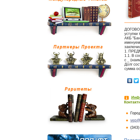
ДОГОВО
уступки
АКБ "Бан
именуемо
заключи
1. ПРЕ
1.1. В с
с _ (наи
Долг сос
сумма ос
Инфо
Контакт
Горо
vep@
(343)