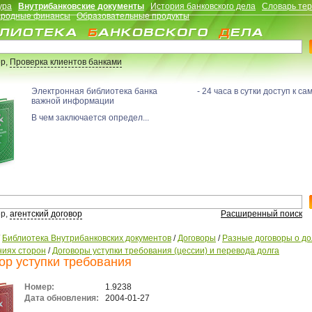
ура
Внутрибанковские документы
История банковского дела
Словарь те
родные финансы
Образовательные продукты
р,
Проверка клиентов банками
Электронная библиотека банка - 24 часа в сутки доступ к са
важной информации
В чем заключается определ...
р,
агентский договор
Расширенный поиск
/
Библиотека Внутрибанковских документов
/
Договоры
/
Разные договоры о до
ниях сторон
/
Договоры уступки требования (цессии) и перевода долга
ор уступки требования
Номер:
1.9238
Дата обновления:
2004-01-27