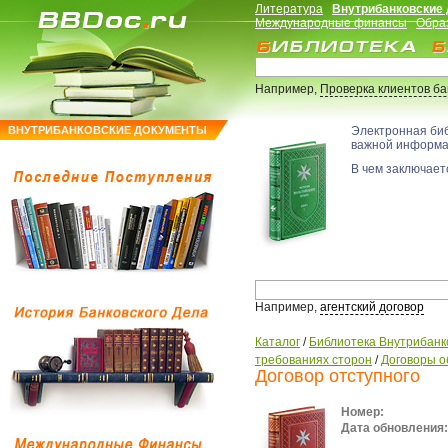
Литература
Внутрибанковские
Международные финансы
Обра
Например,
Проверка клиентов б
ВНУТРИБАНКОВСКИЕ ДОКУМЕНТЫ
Электронная би
важной информ
В чем заключаетс
Например,
агентский договор
Каталог
/
Библиотека Внутрибанк
требованиях сторон
/
Договоры о
Договор отступного
Номер:
Дата обновления: