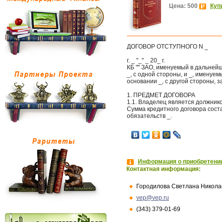
Цена: 500
Куп
ДОГОВОР ОТСТУПНОГО N _
г. _ "_" _ 20_ г.
КБ "" ЗАО, именуемый в дальне
_, с одной стороны, и _, имену
основании _, с другой стороны,
1. ПРЕДМЕТ ДОГОВОРА
1.1. Владелец является должнико
Сумма кредитного договора соста
обязательств _.
Информация о приобретении
Контактная информация:
Городилова Светлана Никола
vep@vep.ru
(343) 379-01-69