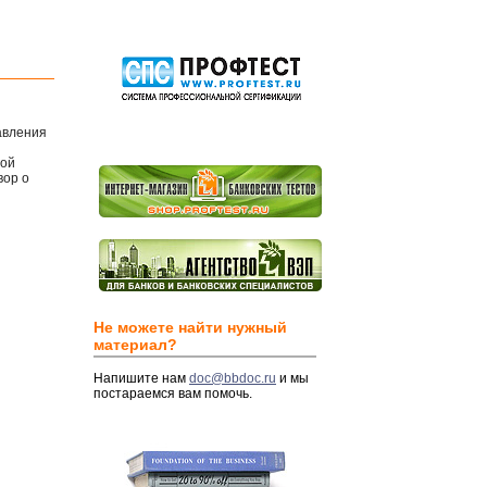
авления
гой
вор о
Не можете найти нужный
материал?
Напишите нам
doc@bbdoc.ru
и мы
постараемся вам помочь.