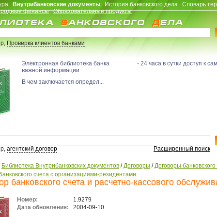
ура
Внутрибанковские документы
История банковского дела
Словарь те
родные финансы
Образовательные продукты
р,
Проверка клиентов банками
Электронная библиотека банка - 24 часа в сутки доступ к са
важной информации
В чем заключается определ...
р,
агентский договор
Расширенный поиск
/
Библиотека Внутрибанковских документов
/
Договоры
/
Договоры банковского
банковского счета с организациями-резидентами
ор банковского счета и расчетно-кассового обслужи
Номер:
1.9279
Дата обновления:
2004-09-10