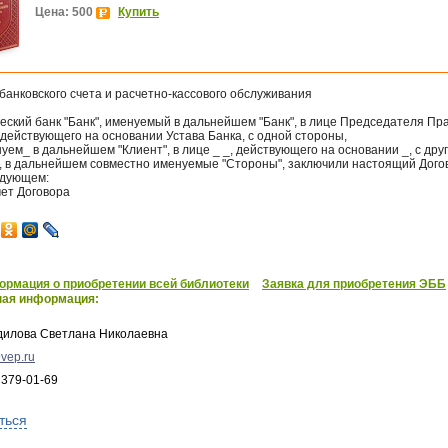
Цена: 500
Купить
банковского счета и расчетно-кассового обслуживания
еский банк "Банк", именуемый в дальнейшем "Банк", в лице Председателя Пр
 действующего на основании Устава Банка, с одной стороны,
нуем_ в дальнейшем "Клиент", в лице _ _, действующего на основании _, с дру
, в дальнейшем совместно именуемые "Стороны", заключили настоящий Дого
дующем:
мет Договора
рмация о приобретении всей библиотеки
Заявка для приобретения ЭББ
ная информация:
дилова Светлана Николаевна
vep.ru
 379-01-69
ться