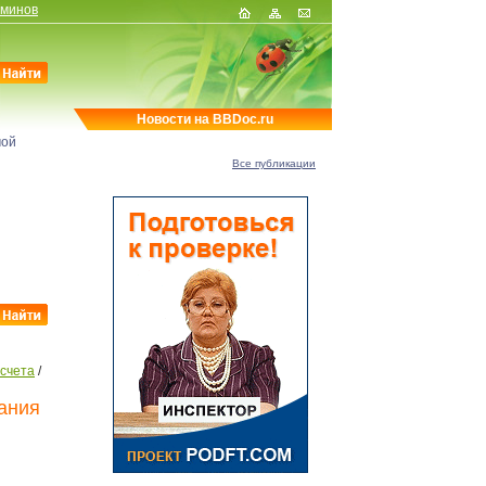
рминов
Новости на BBDoc.ru
мой
Все публикации
 счета
/
вания