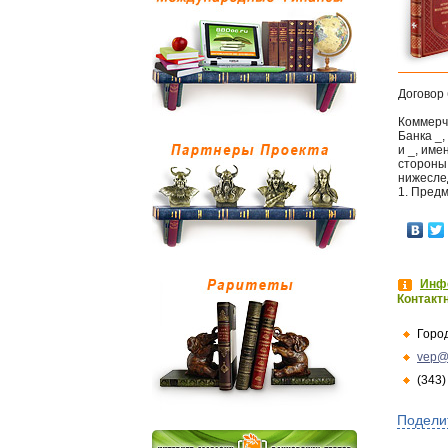
Договор 
Коммерч
Банка _,
и _, име
стороны
нижесле
1. Пред
Инфо
Контакт
Горо
vep@
(343)
Подели