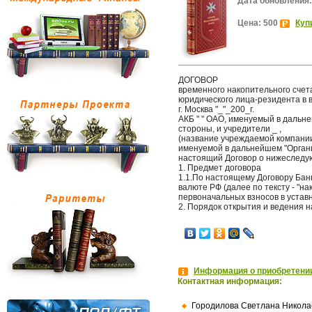
Дата обновления:
Цена: 500
Куп
ДОГОВОР
временного накопительного счет
юридического лица-резидента в 
г. Москва "_"_200_г.
АКБ " " ОАО, именуемый в дальне
стороны, и учредители _ ,
(название учреждаемой компани
именуемой в дальнейшем "Органи
настоящий Договор о нижеследу
1. Предмет договора
1.1.По настоящему Договору Бан
валюте РФ (далее по тексту - "на
первоначальных взносов в устав
2. Порядок открытия и ведения н
Информация о приобретении
Контактная информация:
Городилова Светлана Никола