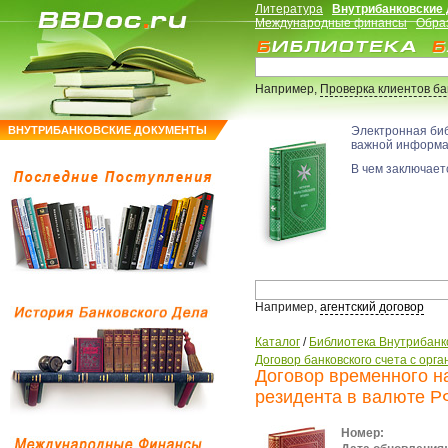
Литература
Внутрибанковские
Международные финансы
Обра
Например,
Проверка клиентов б
ВНУТРИБАНКОВСКИЕ ДОКУМЕНТЫ
Электронная би
важной информ
В чем заключаетс
Например,
агентский договор
Каталог
/
Библиотека Внутрибанк
Договор банковского счета с ор
Договор временного н
резидента в валюте Р
Номер: