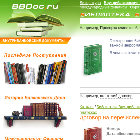
Литература
Внутрибанковские
Международные финансы
Обра
Например,
Проверка клиентов б
ВНУТРИБАНКОВСКИЕ ДОКУМЕНТЫ
Электронная би
важной информ
В чем заключаетс
Например,
агентский договор
Каталог
/
Библиотека Внутрибанк
платежах
Договор на перечисле
Номер:
Дата обновления: