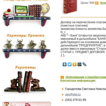
Цена: 500
Куп
Договор на перечисление платеж
(пакетные платежи)
экземпляр Клиента экземпляр Ба
N_г. _
АКБ "---Банк" (открытое акционер
именуемый в дальнейшем "БАНК"
действующего на основании довер
дальнейшем "ПРЕДПРИЯТИЕ", в ли
далее вместе именуемые "Сторо
СТАТЬЯ 1. ПРЕДМЕТ ДОГОВОРА
1.1.
Информация о приобретении
Контактная информация:
Городилова Светлана Никола
vep@vep.ru
(343) 379-01-69