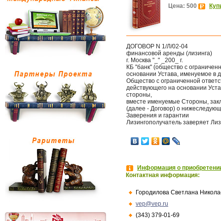
Цена: 500
Куп
ДОГОВОР N 1/Л/02-04
финансовой аренды (лизинга)
г. Москва "_" _200_ г.
КБ "банк" (общество с ограниченн
основании Устава, именуемое в 
Общество с ограниченной ответст
действующего на основании Уста
стороны,
вместе именуемые Стороны, зак
(далее - Договор) о нижеследую
Заверения и гарантии
Лизингополучатель заверяет Лиз
Информация о приобретении
Контактная информация:
Городилова Светлана Никола
vep@vep.ru
(343) 379-01-69