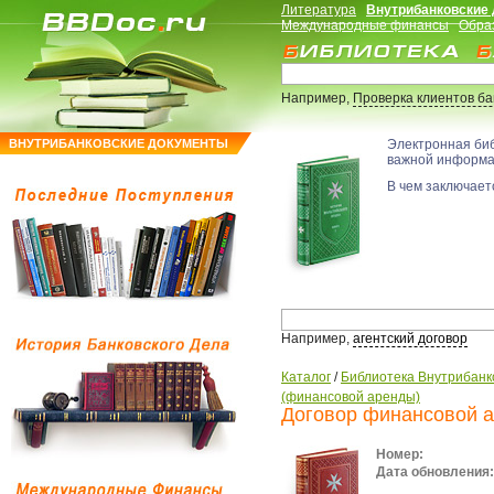
Литература
Внутрибанковские
Международные финансы
Обра
Например,
Проверка клиентов б
ВНУТРИБАНКОВСКИЕ ДОКУМЕНТЫ
Электронная би
важной информ
В чем заключаетс
Например,
агентский договор
Каталог
/
Библиотека Внутрибанк
(финансовой аренды)
Договор финансовой а
Номер:
Дата обновления: