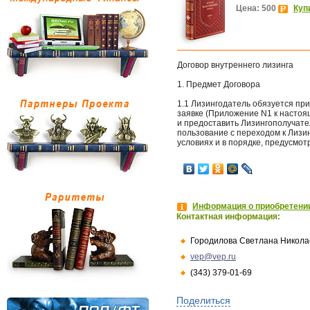
Цена: 500
Куп
Договор внутреннего лизинга
1. Предмет Договора
1.1 Лизингодатель обязуется пр
заявке (Приложение N1 к настоя
и предоставить Лизингополучате
пользование с переходом к Лизи
условиях и в порядке, предусмо
Информация о приобретении
Контактная информация:
Городилова Светлана Никола
vep@vep.ru
(343) 379-01-69
Поделиться