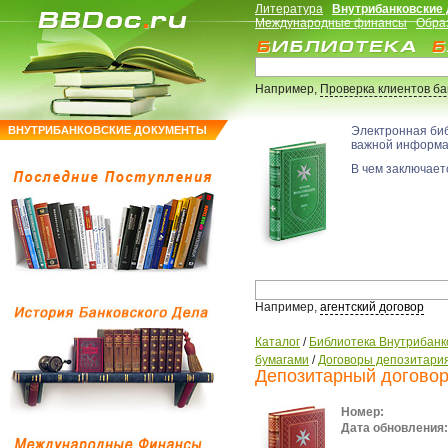
Литература
Внутрибанковские
Международные финансы
Обра
Например,
Проверка клиентов б
ВНУТРИБАНКОВСКИЕ ДОКУМЕНТЫ
Электронная би
важной информ
В чем заключаетс
Например,
агентский договор
Каталог
/
Библиотека Внутрибанк
бумагами
/
Договоры депозитари
Депозитарный догово
Номер:
Дата обновления: