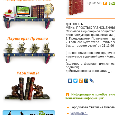
Цена: 500
Куп
ДОГОВОР N _
МЕНЫ ПРОСТЫХ РАВНОЦЕННЫ
Открытое акционерное общество 
лице следующих физических лиц
1. Председателя Правления _, д
2. Главного бухгалтера _ филиа
бухгалтерском учете" от 21.11.96 
_
(полное наименование юридичес
именуемое в дальнейшем - Контр
1._
(должность, фамилия, имя, отче
подписи)
действующего на основании _ ,
Информация о приобретении
Контактная информация:
Городилова Светлана Никола
vep@vep.ru