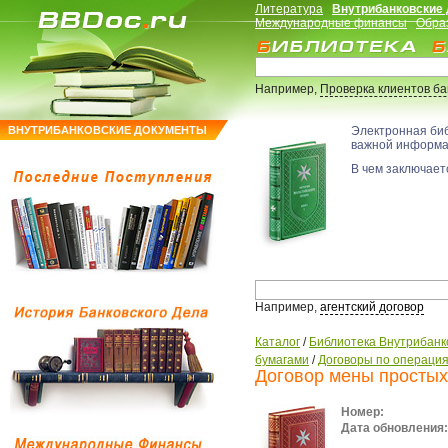
Литература
Внутрибанковские
Международные финансы
Обра
Например,
Проверка клиентов б
ВНУТРИБАНКОВСКИЕ ДОКУМЕНТЫ
Электронная би
важной информ
В чем заключаетс
Например,
агентский договор
Каталог
/
Библиотека Внутрибанк
бумагами
/
Договоры по операция
Договор мены простых
Номер:
Дата обновления: