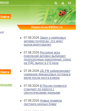
рминов
Новости на BBDoc.ru
мой
07.08.2026
Закон о цифровых
активах подписан: что ждет
рынок криптовалют
07.08.2026
Россияне всех
поколений активно выбирают
долгосрочные накопления: спрос
на ПДС вырос в 2,6 раза
07.08.2026
ЦБ РФ зафиксировал
снижение финансовых потоков в
июле после роста в июне
 ценными
07.08.2026
В России появился
стандарт по работе с
синтетическими данными
07.08.2026
Новые правила
листинга ценных бумаг