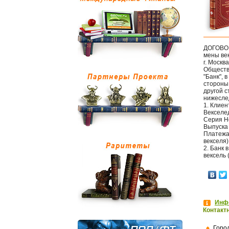
ДОГОВО
мены ве
г. Москва
Обществ
"Банк", 
стороны 
другой 
нижесле
1. Клие
Векселе
Серия Н
Выпуска
Платежа 
векселя):
2. Банк
вексель 
Инфо
Контакт
Горо