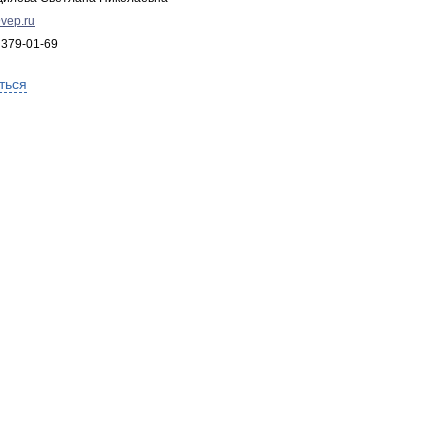
vep.ru
 379-01-69
ться