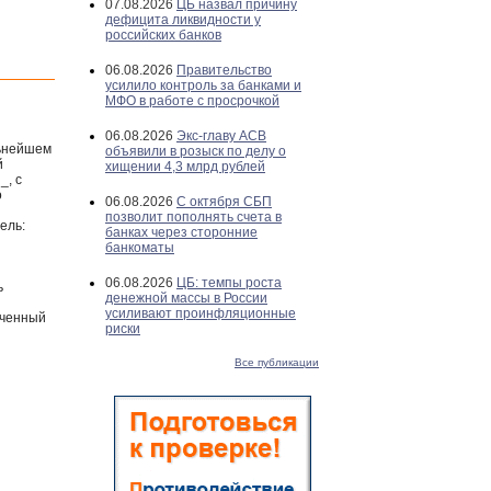
07.08.2026
ЦБ назвал причину
дефицита ликвидности у
российских банков
06.08.2026
Правительство
усилило контроль за банками и
МФО в работе с просрочкой
06.08.2026
Экс-главу АСВ
льнейшем
объявили в розыск по делу о
й
хищении 4,3 млрд рублей
_, с
о
06.08.2026
С октября СБП
позволит пополнять счета в
ель:
банках через сторонние
банкоматы
06.08.2026
ЦБ: темпы роста
ь
денежной массы в России
усиливают проинфляционные
ученный
риски
Все публикации