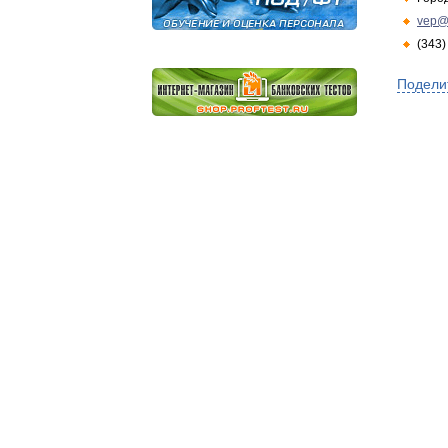
vep@
(343)
Подели