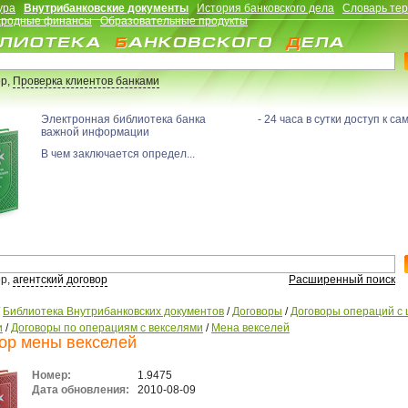
ура
Внутрибанковские документы
История банковского дела
Словарь те
родные финансы
Образовательные продукты
р,
Проверка клиентов банками
Электронная библиотека банка - 24 часа в сутки доступ к са
важной информации
В чем заключается определ...
р,
агентский договор
Расширенный поиск
/
Библиотека Внутрибанковских документов
/
Договоры
/
Договоры операций с
и
/
Договоры по операциям с векселями
/
Мена векселей
ор мены векселей
Номер:
1.9475
Дата обновления:
2010-08-09