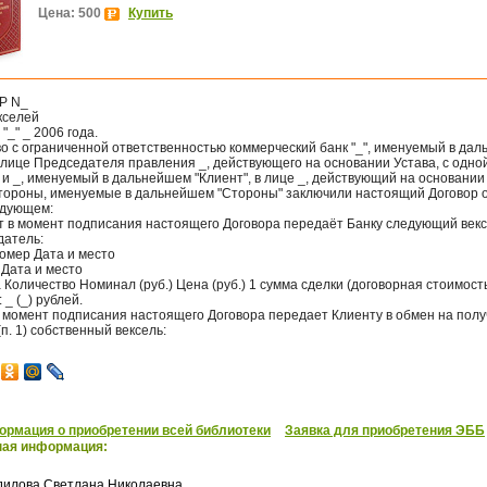
Цена: 500
Купить
Р N_
кселей
 "_" _ 2006 года.
о с ограниченной ответственностью коммерческий банк "_", именуемый в да
в лице Председателя правления _, действующего на основании Устава, с одно
и _, именуемый в дальнейшем "Клиент", в лице _, действующий на основании 
стороны, именуемые в дальнейшем "Стороны" заключили настоящий Договор 
дующем:
нт в момент подписания настоящего Договора передаёт Банку следующий векс
датель:
омер Дата и место
 Дата и место
Количество Номинал (руб.) Цена (руб.) 1 сумма сделки (договорная стоимост
 _ (_) рублей.
 в момент подписания настоящего Договора передает Клиенту в обмен на пол
(п. 1) собственный вексель:
рмация о приобретении всей библиотеки
Заявка для приобретения ЭББ
ная информация:
дилова Светлана Николаевна