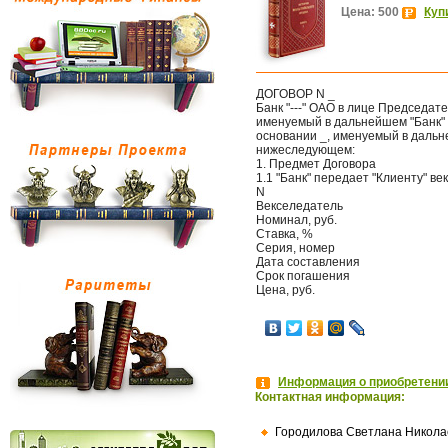
Цена: 500
Куп
ДОГОВОР N _
Банк "---" ОАО в лице Председат
именуемый в дальнейшем "Банк" с
основании _, именуемый в дальн
нижеследующем:
1. Предмет Договора
1.1 "Банк" передает "Клиенту" в
N
Векселедатель
Номинал, руб.
Ставка, %
Серия, номер
Дата составления
Срок погашения
Цена, руб.
Информация о приобретении
Контактная информация:
Городилова Светлана Никола