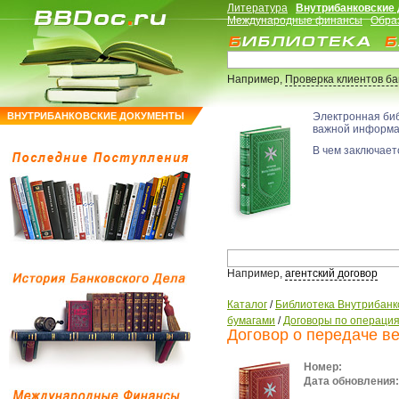
Литература
Внутрибанковские
Международные финансы
Обра
Например,
Проверка клиентов б
ВНУТРИБАНКОВСКИЕ ДОКУМЕНТЫ
Электронная би
важной информ
В чем заключаетс
Например,
агентский договор
Каталог
/
Библиотека Внутрибанк
бумагами
/
Договоры по операция
Договор о передаче в
Номер:
Дата обновления: