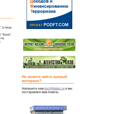
, в лице
 "Банк",
 на
:
Не можете найти нужный
материал?
Напишите нам
doc@bbdoc.ru
и мы
постараемся вам помочь.