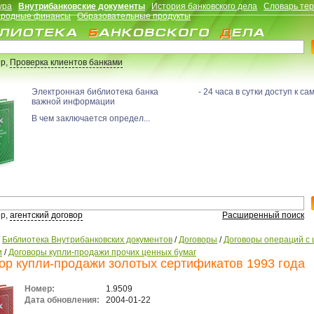
ура
Внутрибанковские документы
История банковского дела
Словарь те
родные финансы
Образовательные продукты
р,
Проверка клиентов банками
Электронная библиотека банка - 24 часа в сутки доступ к са
важной информации
В чем заключается определ...
р,
агентский договор
Расширенный поиск
/
Библиотека Внутрибанковских документов
/
Договоры
/
Договоры операций с
и
/
Договоры купли-продажи прочих ценных бумаг
ор купли-продажи золотых сертификатов 1993 года
Номер:
1.9509
Дата обновления:
2004-01-22