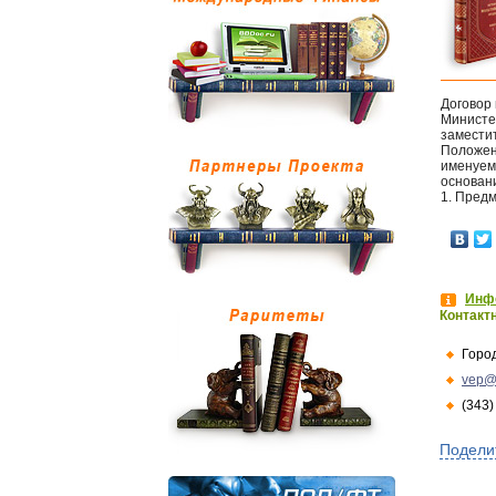
Договор
Министе
замести
Положен
именуем
основан
1. Предм
Инфо
Контакт
Горо
vep@
(343)
Подели