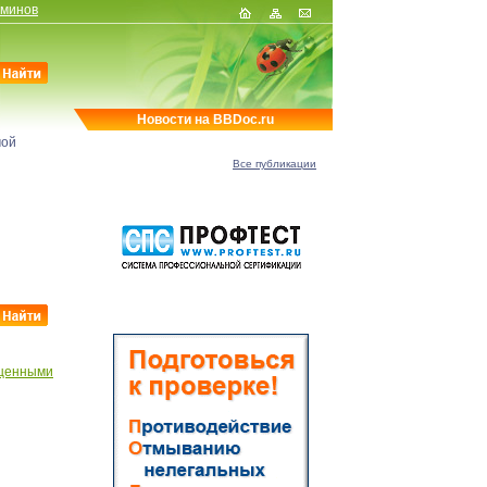
рминов
Новости на BBDoc.ru
мой
Все публикации
 ценными