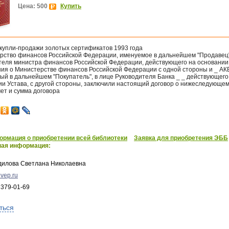
Цена: 500
Купить
 купли-продажи золотых сертификатов 1993 года
рство финансов Российской Федерации, именуемое в дальнейшем "Продавец"
теля министра финансов Российской Федерации, действующего на основании
ия о Министерстве финансов Российской Федерации с одной стороны и _ АКБ
ый в дальнейшем "Покупатель", в лице Руководителя Банка _ _ действующего
ии Устава, с другой стороны, заключили настоящий договор о нижеследующем
ет и сумма договора
рмация о приобретении всей библиотеки
Заявка для приобретения ЭББ
ная информация:
дилова Светлана Николаевна
vep.ru
 379-01-69
ться