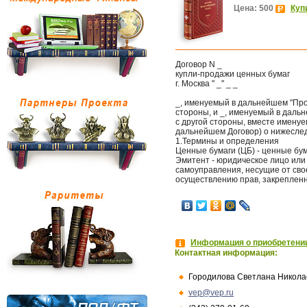
Цена: 500
Куп
Договор N _
купли-продажи ценных бумаг
г. Москва " _" _ _
_, именуемый в дальнейшем "Прод
стороны, и _, именуемый в дальн
с другой стороны, вместе имену
дальнейшем Договор) о нижесле
1.Термины и определения
Ценные бумаги (ЦБ) - ценные бум
Эмитент - юридическое лицо или
самоуправления, несущие от сво
осуществлению прав, закреплен
Информация о приобретении
Контактная информация:
Городилова Светлана Никола
vep@vep.ru