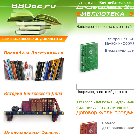
Литература
Внутрибанковские
Международные финансы
Обра
Например,
Проверка клиентов б
ВНУТРИБАНКОВСКИЕ ДОКУМЕНТЫ
Электронная би
важной информ
В чем заключаетс
Например,
агентский договор
Каталог
/
Библиотека Внутрибанк
бумагами
/
Договоры купли-прода
Договор купли-продаж
Номер:
Дата обновления: