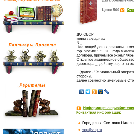
Дата обновления:
Цена: 500
Куп
ДОГОВОР
мены закладных
N _
Настоящий договор заключен меж
гор. Москве "_" _ 20_ года в кол
договора, причем все экземпляр
Открытое акционерное общество "
директора _, действующего на ос
_ (далее - "Региональный операто
стороны,
далее совместно именуемые Сто
Информация о приобретении
Контактная информация:
Городилова Светлана Никола
vep@vep.ru