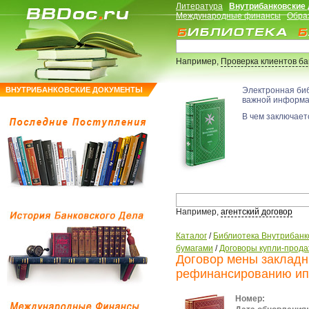
Литература
Внутрибанковские
Международные финансы
Обра
Например,
Проверка клиентов б
ВНУТРИБАНКОВСКИЕ ДОКУМЕНТЫ
Электронная би
важной информ
В чем заключаетс
Например,
агентский договор
Каталог
/
Библиотека Внутрибанк
бумагами
/
Договоры купли-прода
Договор мены закладн
рефинансированию ипо
Номер: