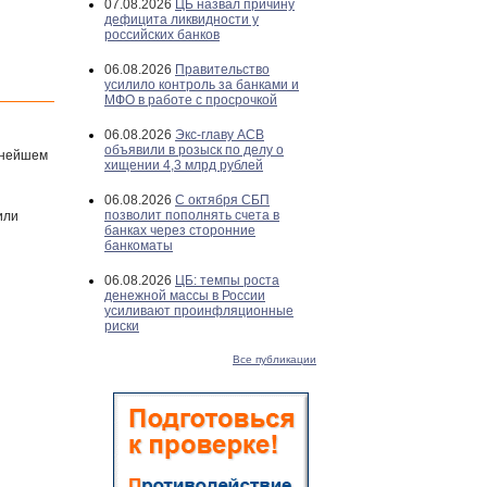
07.08.2026
ЦБ назвал причину
дефицита ликвидности у
российских банков
06.08.2026
Правительство
усилило контроль за банками и
МФО в работе с просрочкой
06.08.2026
Экс-главу АСВ
объявили в розыск по делу о
ьнейшем
хищении 4,3 млрд рублей
06.08.2026
С октября СБП
позволит пополнять счета в
или
банках через сторонние
банкоматы
06.08.2026
ЦБ: темпы роста
денежной массы в России
усиливают проинфляционные
риски
Все публикации