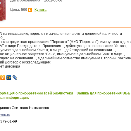
Дата обновления:
2002-06-07
Цена: 500
Купить
N на инкассацию, пересчет и зачисление на счета денежной наличности
00_г.
вская кредитная организация "Перехват" (НКО "Перехват"), именуемая в дал
Т, в лице Председателя Правления _, действующего на основании Устава,
нуемое в дальнейшем Клиент, в лице _, действующий на основании _,
ое акционерное общество "Банк", именуемое в дальнейшем Банк, в лице_,
ющего на основании _, в дальнейшем совместно именуемые Стороны, заключ
ий Договор о нижеследующем:
мет договора
рмация о приобретении всей библиотеки
Заявка для приобретения ЭББ
ная информация:
дилова Светлана Николаевна
vep.ru
 379-01-69