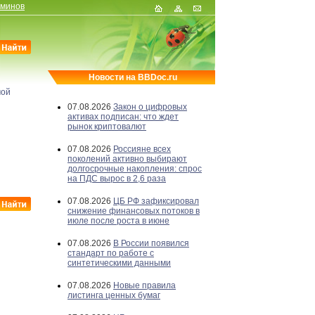
рминов
Новости на BBDoc.ru
мой
07.08.2026
Закон о цифровых
активах подписан: что ждет
рынок криптовалют
07.08.2026
Россияне всех
поколений активно выбирают
долгосрочные накопления: спрос
на ПДС вырос в 2,6 раза
07.08.2026
ЦБ РФ зафиксировал
снижение финансовых потоков в
июле после роста в июне
07.08.2026
В России появился
стандарт по работе с
синтетическими данными
07.08.2026
Новые правила
листинга ценных бумаг