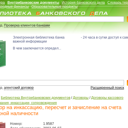
ура
Внутрибанковские документы
История банковского дела
Словарь те
родные финансы
Образовательные продукты
р,
Проверка клиентов банками
Электронная библиотека банка - 24 часа в сутки доступ к са
важной информации
В чем заключается определ...
р,
агентский договор
Расширенный поиск
/
Библиотека Внутрибанковских документов
/
Договоры
/
Договоры кассового
вания, инкассации, сопровождения
ор на инкассацию, пересчет и зачисление на счета
ной наличности
Номер:
1.9587