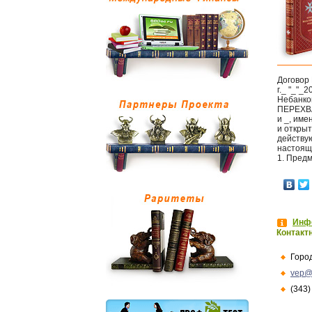
Договор 
г._ "_"_2
Небанко
ПЕРЕХВА
и _, име
и открыт
действу
настоящ
1. Пред
Инфо
Контакт
Горо
vep@
(343)