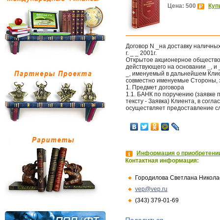
Цена: 500
Куп
Договор N _на доставку наличны
г. _ _ 2001г.
Открытое акционерное общество 
действующего на основании _, и 
_, именуемый в дальнейшем Клие
совместно именуемые Стороны, 
1. Предмет договора
1.1. БАНК по поручению (заявке
тексту - Заявка) Клиента, в сог
осуществляет предоставление сл
Информация о приобретении
Контактная информация:
Городилова Светлана Никола
vep@vep.ru
(343) 379-01-69