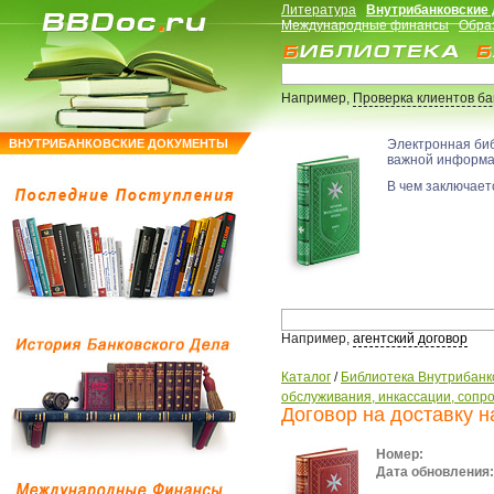
Литература
Внутрибанковские
Международные финансы
Обра
Например,
Проверка клиентов б
ВНУТРИБАНКОВСКИЕ ДОКУМЕНТЫ
Электронная би
важной информ
В чем заключаетс
Например,
агентский договор
Каталог
/
Библиотека Внутрибанк
обслуживания, инкассации, сопр
Договор на доставку 
Номер:
Дата обновления: