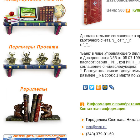
Дата обновления:
Цена: 500
Куп
Дополнительное соглашение о п
карточного счета N_ от "_"_г.
г. "_"_г.
"Банк" в лице Управляющего фил
и Доверенности N55 от 05.07.199
паспорт: серия _ N _, код ИНН 
соглашение о нижеследующем:
1. Банк устанавливает допустим
размере _ на срок c 1 марта по 2
Информация о приобретении
Контактная информация:
Городилова Светлана Никола
vep@vep.ru
(343) 379-01-69