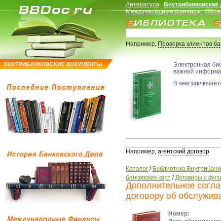
Литература
Внутрибанковские
Международные финансы
Обра
Например,
Проверка клиентов б
ВНУТРИБАНКОВСКИЕ ДОКУМЕНТЫ
Электронная би
важной информ
В чем заключаетс
Например,
агентский договор
Каталог
/
Библиотека Внутрибанк
банковских карт
/
Договоры с физ
Дополнительное согла
договору об обслужива
Номер: