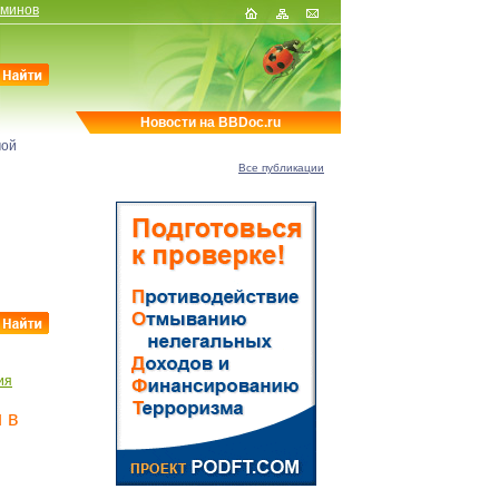
рминов
Новости на BBDoc.ru
мой
Все публикации
ия
 в