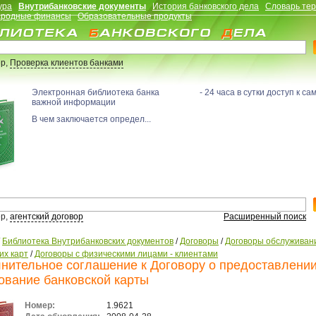
ура
Внутрибанковские документы
История банковского дела
Словарь те
родные финансы
Образовательные продукты
р,
Проверка клиентов банками
Электронная библиотека банка - 24 часа в сутки доступ к са
важной информации
В чем заключается определ...
р,
агентский договор
Расширенный поиск
/
Библиотека Внутрибанковских документов
/
Договоры
/
Договоры обслуживан
их карт
/
Договоры с физическими лицами - клиентами
нительное соглашение к Договору о предоставлении
ование банковской карты
Номер:
1.9621