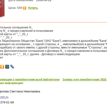
Дата обновления:
2008-04-28
Цена: 500
Купить
тельное соглашение N_
ру N_ о предоставлении в пользование
ой карты от "_"_20_г.
 "_"_20_г.
 Акционерное Общество "Банк" (ЗАО "Банк"), именуемое в дальнейшем "Банк"
вующего на основании _ с одной стороны, и _, именуемый(ая) в дальнейшем "
щий(ая) от своего имени, с другой стороны, вместе именуемые "Стороны", з
ее Дополнительное соглашение к Договору N_ о предоставлении в пользова
ой карты от "_"_ 20_г. (далее - Договор) о нижеследующем:
мет
рмация о приобретении всей библиотеки
Заявка для приобретения ЭББ
ная информация:
дилова Светлана Николаевна
vep.ru
 379-01-69