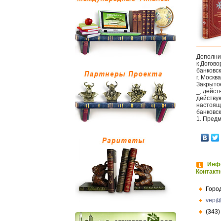
Дополни
к Догово
банковск
г. Москва
Закрытое
_, дейст
действую
настоящ
банковск
1. Пред
Инфо
Контакт
Горо
vep@
(343)