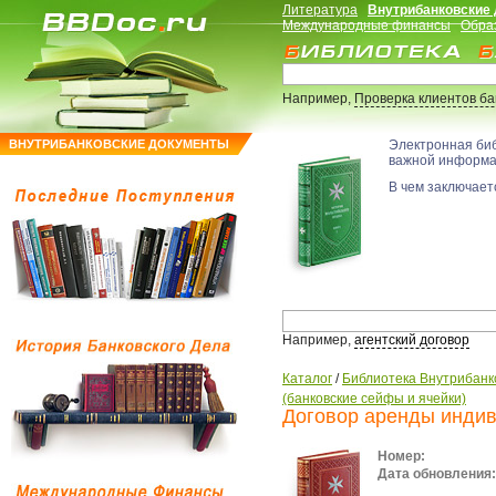
Литература
Внутрибанковские
Международные финансы
Обра
Например,
Проверка клиентов б
ВНУТРИБАНКОВСКИЕ ДОКУМЕНТЫ
Электронная би
важной информ
В чем заключаетс
Например,
агентский договор
Каталог
/
Библиотека Внутрибанк
(банковские сейфы и ячейки)
Договор аренды индив
Номер:
Дата обновления: