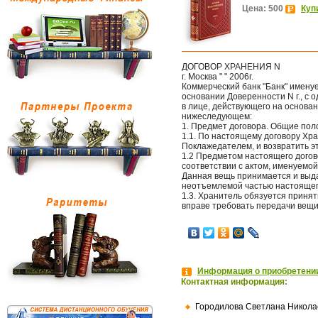
Цена: 500
Куп
ДОГОВОР ХРАНЕНИЯ N
г. Москва " " 2006г.
Коммерческий банк "Банк" имену
основании Доверенности N г., с
в лице, действующего на основан
нижеследующем:
1. Предмет договора. Общие по
1.1. По настоящему договору Хр
Поклажедателем, и возвратить эт
1.2 Предметом настоящего дого
соответствии с актом, именуемой
Данная вещь принимается и выда
неотъемлемой частью настоящег
1.3. Хранитель обязуется принять
вправе требовать передачи вещи
Информация о приобретении
Контактная информация:
Городилова Светлана Никола