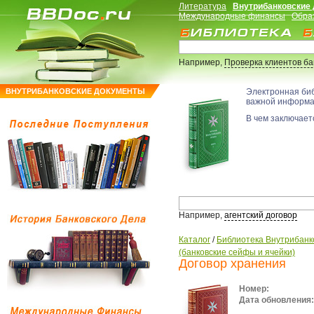
Литература
Внутрибанковские
Международные финансы
Обра
Например,
Проверка клиентов б
ВНУТРИБАНКОВСКИЕ ДОКУМЕНТЫ
Электронная би
важной информ
В чем заключаетс
Например,
агентский договор
Каталог
/
Библиотека Внутрибанк
(банковские сейфы и ячейки)
Договор хранения
Номер:
Дата обновления: