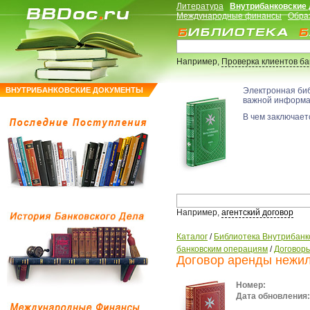
Литература
Внутрибанковские
Международные финансы
Обра
Например,
Проверка клиентов б
ВНУТРИБАНКОВСКИЕ ДОКУМЕНТЫ
Электронная би
важной информ
В чем заключаетс
Например,
агентский договор
Каталог
/
Библиотека Внутрибанк
банковским операциям
/
Договор
Договор аренды нежи
Номер:
Дата обновления: