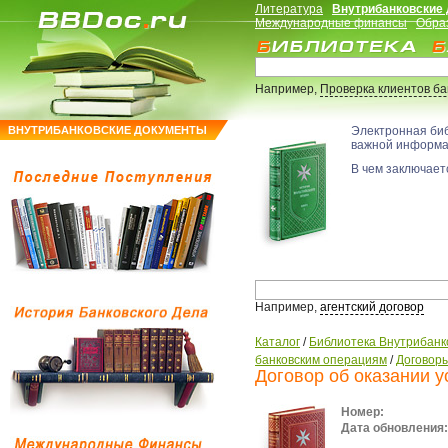
Литература
Внутрибанковские
Международные финансы
Обра
Например,
Проверка клиентов б
ВНУТРИБАНКОВСКИЕ ДОКУМЕНТЫ
Электронная би
важной информ
В чем заключаетс
Например,
агентский договор
Каталог
/
Библиотека Внутрибанк
банковским операциям
/
Договоры
Договор об оказании у
Номер:
Дата обновления: