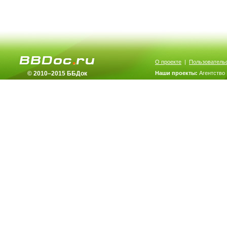
О проекте
|
Пользователь
© 2010–2015 ББДок
Наши проекты:
Агентство