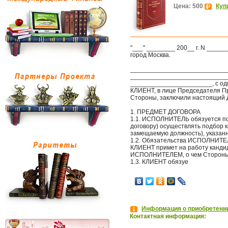
Цена: 500
Куп
"___" ________ 200__ г. N ____
город Москва.
____________________________
____________________________,
_______________________, с од
КЛИЕНТ, в лице Председателя Пр
Стороны, заключили настоящий 
1. ПРЕДМЕТ ДОГОВОРА
1.1. ИСПОЛНИТЕЛЬ обязуется по
договору) осуществлять подбор 
замещаемую должность), указанн
1.2. Обязательства ИСПОЛНИТЕЛ
КЛИЕНТ примет на работу канди
ИСПОЛНИТЕЛЕМ, о чем Стороны 
1.3. КЛИЕНТ обязуе
Информация о приобретении
Контактная информация: